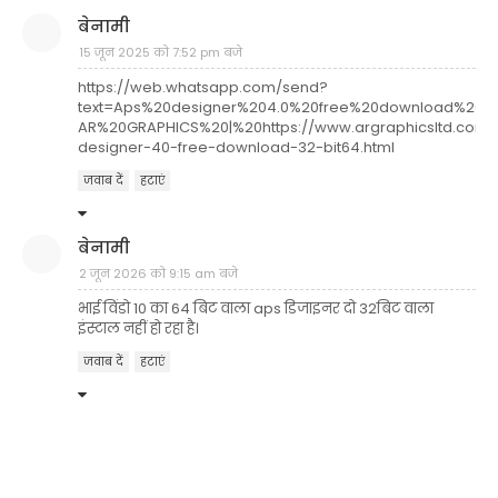
बेनामी
15 जून 2025 को 7:52 pm बजे
https://web.whatsapp.com/send?
text=Aps%20designer%204.0%20free%20download%2032
AR%20GRAPHICS%20|%20https://www.argraphicsltd.com/
designer-40-free-download-32-bit64.html
जवाब दें
हटाएं
बेनामी
2 जून 2026 को 9:15 am बजे
भाई विंडो 10 का 64 बिट वाला aps डिजाइनर दो 32बिट वाला
इंस्टाल नहीं हो रहा है।
जवाब दें
हटाएं